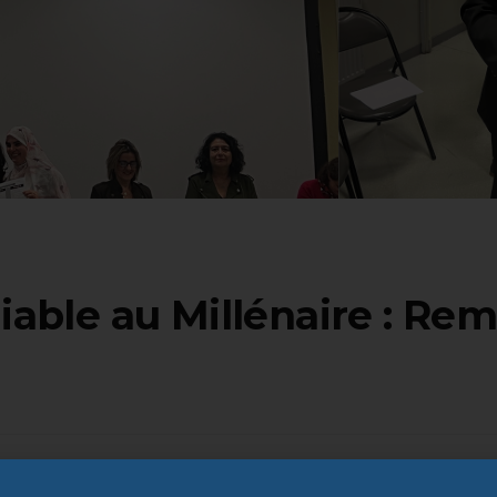
able au Millénaire : Re
ux en accueillant une matinée exceptionnelle dédiée à la r