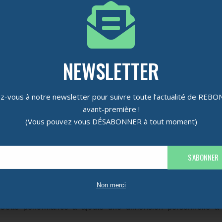
ente du dispositif 100% AVEC.
ble étaient les stagiaires du dispositif 100% AVEC Mill
NEWSLETTER
cipé avec enthousiasme à cette célébration matinale.
on inspirante de Monsieur LARBI, professeur de la formation,
-vous à notre newsletter pour suivre toute l’actualité de REB
trise du français dans un monde de plus en plus connecté, 
avant-première !
guistique.
(Vous pouvez vous DÉSABONNER à tout moment)
nsporté l’assistance à travers le parcours captivant des sta
 ont été mis en avant, créant une ambiance empreinte de fierté 
S'ABONNER
Non merci
stagiaires eux-mêmes, avec la présentation d’un poème reflé
Cette performance a ajouté une dimension personnelle à l