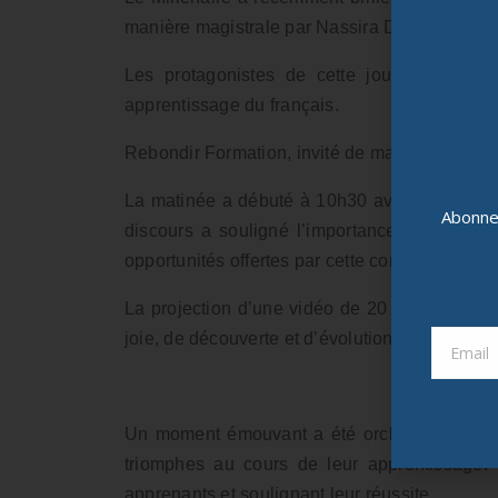
manière magistrale par Nassira Dehimi, référ
Les protagonistes de cette journée mémora
apprentissage du français.
Rebondir Formation, invité de marque, a parti
La matinée a débuté à 10h30 avec l’interventi
Abonnez
discours a souligné l’importance de la maî
opportunités offertes par cette compétence lin
La projection d’une vidéo de 20 minutes a tra
joie, de découverte et d’évolution personnelle
Un moment émouvant a été orchestré par les 
triomphes au cours de leur apprentissage. 
apprenants et soulignant leur réussite.