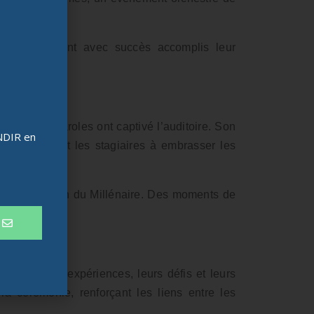
énaire, qui ont avec succès accomplis leur
 dont les paroles ont captivé l’auditoire. Son
ONDIR en
encourageant les stagiaires à embrasser les
giaires au sein du Millénaire. Des moments de
collective.
tant leurs expériences, leurs défis et leurs
a cérémonie, renforçant les liens entre les