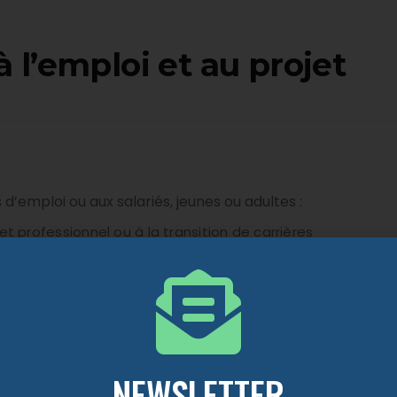
’emploi et au projet
emploi ou aux salariés, jeunes ou adultes :
jet professionnel ou à la transition de carrières
aux compétences et savoirs de base en français, m
de personnalisée.
NEWSLETTER